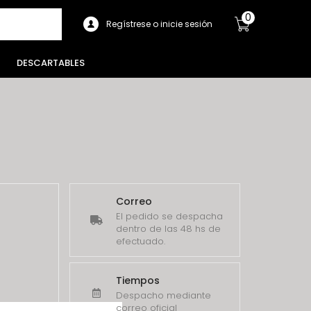
0
Regístrese o inicie sesión
DESCARTABLES
Correo
El pedido se despacha
dentro de las 48 hs de
efectuado.
Tiempos
Despacho mediante
correo oficial