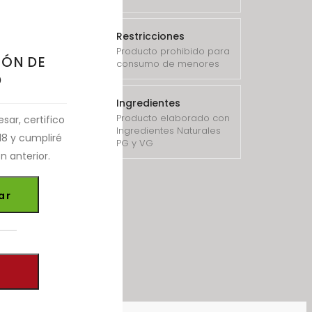
Restricciones
Producto prohibido para
IÓN DE
consumo de menores
D
Ingredientes
Producto elaborado con
esar, certifico
Ingredientes Naturales
8 y cumpliré
PG y VG
n anterior.
ar