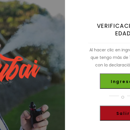
Resisitividad: Dual 0.10 Ω / Single 0.20 Ω
Vueltas: 5
Diámetro interno: 3mm
VERIFICAC
EDA
Composicion: 100% N80
Al hacer clic en ingr
que tengo más de 1
$
3.000,00
con la declaració
Resistencias
Ingres
Añadir al carrito
Alien
cantidad
O
Categoría:
Resistencias artesanales
Salir